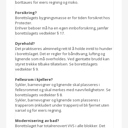
borttaues for eiers regning og risiko.
Forsikring?
Borettslagets bygningsmasse er for tiden forsikret hos
Protecter.
Enhver beboer må ha en egen innboforsikring, jamfør
borettslagets vedtekter § 17.
Dyrehold?
Det praktiseres alminnelig rett til å holde inntil to hunder
i borettslaget. Det er regler for båndtvang, lufting og
lignende som må overholdes. Ved gjentatte brudd kan
styret trekke tilbake tillatelsen. Se borettslagets
vedtekter § 9.
Fellesrom i kjellere?
Sykler, barnevogner og lignende skal plasseres i
fellesrommet og skal merkes med navn/leilighetsnr. Se
borettslagets vedtekter § 8.
Sykler, barnevogner og lignende som plasseres i
trapperom (inkludert under trappen) vil bli fjernet uten
varsel og for eiers regning.
Modernisering av bad?
Borettslaget har totalrenovert VVS i alle blokker. Det