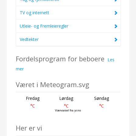
TV og internett
Utleie- og Fremleieregler
Vedtekter
Fordelsprogram for beboere
Les
mer
Været i Meteogram.svg
Fredag
Lørdag
Søndag
°C
°C
°C
Værvarsel fra yr.no
Her er vi