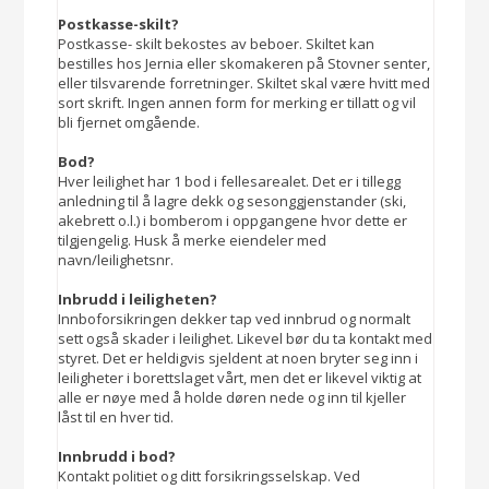
Postkasse-skilt?
Postkasse- skilt bekostes av beboer. Skiltet kan
bestilles hos Jernia eller skomakeren på Stovner senter,
eller tilsvarende forretninger. Skiltet skal være hvitt med
sort skrift. Ingen annen form for merking er tillatt og vil
bli fjernet omgående.
Bod?
Hver leilighet har 1 bod i fellesarealet. Det er i tillegg
anledning til å lagre dekk og sesonggjenstander (ski,
akebrett o.l.) i bomberom i oppgangene hvor dette er
tilgjengelig. Husk å merke eiendeler med
navn/leilighetsnr.
Inbrudd i leiligheten?
Innboforsikringen dekker tap ved innbrud og normalt
sett også skader i leilighet. Likevel bør du ta kontakt med
styret. Det er heldigvis sjeldent at noen bryter seg inn i
leiligheter i borettslaget vårt, men det er likevel viktig at
alle er nøye med å holde døren nede og inn til kjeller
låst til en hver tid.
Innbrudd i bod?
Kontakt politiet og ditt forsikringsselskap. Ved