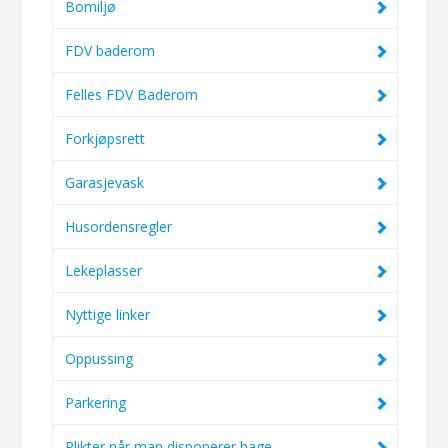
Bomiljø
FDV baderom
Felles FDV Baderom
Forkjøpsrett
Garasjevask
Husordensregler
Lekeplasser
Nyttige linker
Oppussing
Parkering
Plikter når man disponerer hage