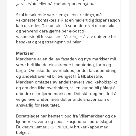
garasje/ute eller på «beboerparkeringen».
Skal besøkende være lengre enn tre døgn, må
vaktmester kontaktes slik at en midlertidig dispensasjon
kan utstedes. Ta kontakt så snart dere vet om besøket
og henvend dere gjerne per e-post til
vaktmester@fossumt.no . Vi trenger å vite datoene for
besøket og registreringsnr. på bilen.
Markiser
Markisene er en del av fasaden og nye markiser må
være helt like de eksistrende i montering, form og
farge. Om ikke det overholdes, er det fasadeendring
og andelshaver vil bli tvunget til å tilbakestille.
Markisen omfattes av andelshavers vedlikeholdsplikt
og om den ikke overholdes, vil en kunne bli pålagt å
utbedre eller fjerne markisen. Det står deg helt fritt å
velge leverandør, men det er andelshaver som er
ansvarlig for resultatet.
Borettslaget har hentet tilbud fra Villamarkiser og de
kjenner kravene og spesifikasjonene i borettslaget.
Sattler 315 170 120, vi bruker kappe med
Duknavn
bølger.