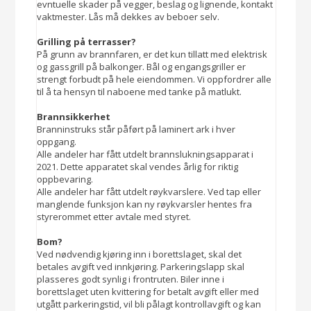
evntuelle skader på vegger, beslag og lignende, kontakt
vaktmester. Lås må dekkes av beboer selv.
Grilling på terrasser?
På grunn av brannfaren, er det kun tillatt med elektrisk
og gassgrill på balkonger. Bål og engangsgriller er
strengt forbudt på hele eiendommen. Vi oppfordrer alle
til å ta hensyn til naboene med tanke på matlukt.
Brannsikkerhet
Branninstruks står påført på laminert ark i hver
oppgang.
Alle andeler har fått utdelt brannslukningsapparat i
2021. Dette apparatet skal vendes årlig for riktig
oppbevaring.
Alle andeler har fått utdelt røykvarslere. Ved tap eller
manglende funksjon kan ny røykvarsler hentes fra
styrerommet etter avtale med styret.
Bom?
Ved nødvendig kjøring inn i borettslaget, skal det
betales avgift ved innkjøring. Parkeringslapp skal
plasseres godt synlig i frontruten. Biler inne i
borettslaget uten kvittering for betalt avgift eller med
utgått parkeringstid, vil bli pålagt kontrollavgift og kan