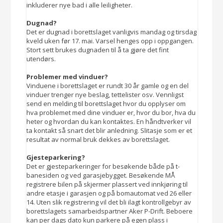
inkluderer nye bad i alle leiligheter.
Dugnad?
Det er dugnad i borettslaget vanligvis mandag og tirsdag
kveld uken før 17. mai. Varsel henges opp i oppgangen.
Stort sett brukes dugnaden til å ta gjøre det fint
utendørs.
Problemer med vinduer?
Vinduene i borettslaget er rundt 30 år gamle og en del
vinduer trenger nye beslag, tettelister osv. Vennligst
send en melding til borettslaget hvor du opplyser om
hva problemet med dine vinduer er, hvor du bor, hva du
heter og hvordan du kan kontaktes. En håndtverker vil
ta kontakt så snart det blir anledning. Slitasje som er et
resultat av normal bruk dekkes av borettslaget.
Gjesteparkering?
Det er gjesteparkeringer for besøkende både på t-
banesiden og ved garasjebygget. Besøkende MÅ
registrere bilen på skjermer plassert ved innkjøring til
andre etasje i garasjen og på bomautomat ved 26 eller
14. Uten slik registrering vil det bli ilagt kontrollgebyr av
borettslagets samarbeidspartner Aker P-Drift. Beboere
kan per dags dato kun parkere på egen plass i