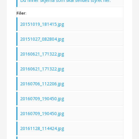
Du finner skjema som skal sendes styret her.
Filer
:
20151019_181415.jpg
20151027_082804.jpg
20160621_171322.jpg
20160621_171322.jpg
20160706_112206.jpg
20160709_190450.jpg
20160709_190450.jpg
20161128_114424.jpg