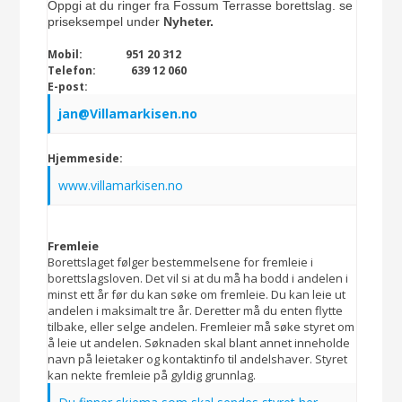
Oppgi at du ringer fra Fossum Terrasse borettslag. se
priseksempel under
Nyheter.
Mobil: 951 20 312
Telefon: 639 12 060
E-post:
jan@Villamarkisen.no
Hjemmeside:
www.villamarkisen.no
Fremleie
Borettslaget følger bestemmelsene for fremleie i
borettslagsloven. Det vil si at du må ha bodd i andelen i
minst ett år før du kan søke om fremleie. Du kan leie ut
andelen i maksimalt tre år. Deretter må du enten flytte
tilbake, eller selge andelen. Fremleier må søke styret om
å leie ut andelen. Søknaden skal blant annet inneholde
navn på leietaker og kontaktinfo til andelshaver. Styret
kan nekte fremleie på gyldig grunnlag.