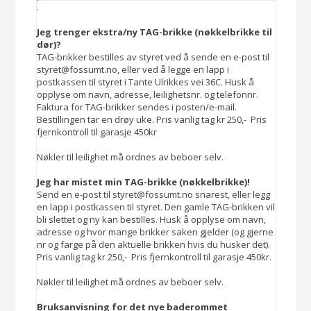
.
Jeg trenger ekstra/ny TAG-brikke (nøkkelbrikke til
dør)?
TAG-brikker bestilles av styret ved å sende en e-post til
styret@fossumt.no, eller ved å legge en lapp i
postkassen til styret i Tante Ulrikkes vei 36C. Husk å
opplyse om navn, adresse, leilighetsnr. og telefonnr.
Faktura for TAG-brikker sendes i posten/e-mail.
Bestillingen tar en drøy uke. Pris vanlig tag kr 250,- Pris
fjernkontroll til garasje 450kr
Nøkler til leilighet må ordnes av beboer selv.
Jeg har mistet min TAG-brikke (nøkkelbrikke)!
Send en e-post til styret@fossumt.no snarest, eller legg
en lapp i postkassen til styret. Den gamle TAG-brikken vil
bli slettet og ny kan bestilles. Husk å opplyse om navn,
adresse og hvor mange brikker saken gjelder (og gjerne
nr og farge på den aktuelle brikken hvis du husker det).
Pris vanlig tag kr 250,- Pris fjernkontroll til garasje 450kr.
Nøkler til leilighet må ordnes av beboer selv.
Bruksanvisning for det nye baderommet