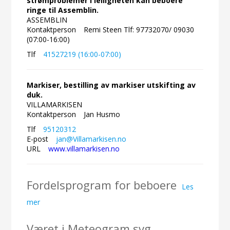
strømproblemer i leiligheten kan beboere
ringe til Assemblin.
ASSEMBLIN
Kontaktperson
Remi Steen Tlf: 97732070/ 09030
(07:00-16:00)
Tlf
41527219 (16:00-07:00)
Markiser, bestilling av markiser utskifting av
duk.
VILLAMARKISEN
Kontaktperson
Jan Husmo
Tlf
95120312
E-post
jan@Villamarkisen.no
URL
www.villamarkisen.no
Fordelsprogram for beboere
Les
mer
Været i Meteogram.svg