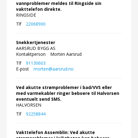
vannproblemer meldes til Ringside sin
vakttelefon direkte.
RINGSIDE
Tlf
22068900
Snekkertjenester
AARSRUD BYGG AS
Kontaktperson
Morten Aarsrud
Tlf
91130603
E-post
morten@aarsrud.no
Ved akutte strømproblemer i bad/VVS eller
med varmekabler ringer beboere til Halvorsen
eventuelt send SMS.
HALVORSEN
Tlf
92258844
Vakttelefon Assemblin: Ved akutte