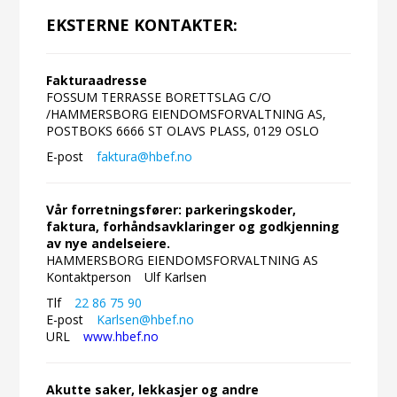
EKSTERNE KONTAKTER:
Fakturaadresse
FOSSUM TERRASSE BORETTSLAG C/O
/HAMMERSBORG EIENDOMSFORVALTNING AS,
POSTBOKS 6666 ST OLAVS PLASS, 0129 OSLO
E-post
faktura@hbef.no
Vår forretningsfører: parkeringskoder,
faktura, forhåndsavklaringer og godkjenning
av nye andelseiere.
HAMMERSBORG EIENDOMSFORVALTNING AS
Kontaktperson
Ulf Karlsen
Tlf
22 86 75 90
E-post
Karlsen@hbef.no
URL
www.hbef.no
Akutte saker, lekkasjer og andre